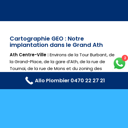
Cartographie GEO : Notre
implantation dans le Grand Ath
Ath Centre-Ville :
Environs de la Tour Burbant, de
2
la Grand-Place, de la gare d’Ath, de la rue de
Tournai, de la rue de Mons et du zoning des
Primevères.
Allo Plombier 0470 22 27 21
Les 19 anciennes communes fusionnées :
Arbre,
Bouvignies, Ghislenghien (zoning industriel inclus),
Gibecq, Houtaing, Irchonwelz, Isières, Lanquesaint,
Ligne, Maffle, Mainvault, Meslin-l’Évêque, Moulbaix,
Ormeignies, Ostiches, Rebaix, Villers-Notre-Dame,
Villers-Saint-Amand.