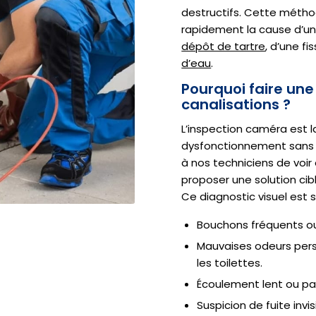
destructifs. Cette méth
rapidement la cause d’un 
dépôt de tartre
, d’une f
d’eau
.
Pourquoi faire une
canalisations ?
L’inspection caméra est la
dysfonctionnement sans de
à nos techniciens de voir 
proposer une solution ci
Ce diagnostic visuel est s
Bouchons fréquents ou
Mauvaises odeurs persi
les toilettes.
Écoulement lent ou par
Suspicion de fuite invis