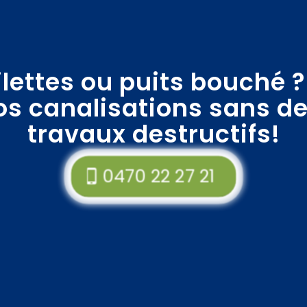
oilettes ou puits bouché 
vos canalisations sans de
travaux destructifs!
0470 22 27 21