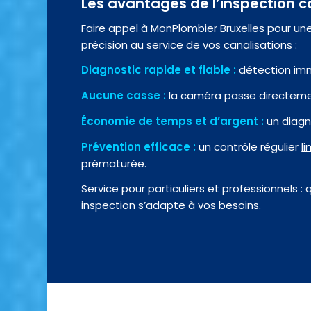
Les avantages de l’inspection
Faire appel à MonPlombier Bruxelles pour une 
précision au service de vos canalisations :
Diagnostic rapide et fiable :
détection imm
Aucune casse :
la caméra passe directemen
Économie de temps et d’argent :
un diagno
Prévention efficace :
un contrôle régulier
l
prématurée.
Service pour particuliers et professionnels :
inspection s’adapte à vos besoins.