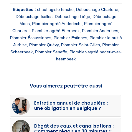
Etiquettes :
chauffagiste Binche
,
Débouchage Charleroi
,
Débouchage Ixelles
,
Débouchage Liège
,
Débouchage
Mons
,
Plombier agréé Anderlecht
,
Plombier agréé
Charleroi
,
Plombier agréé Etterbeek
,
Plombier Anderlues
,
Plombier Écaussinnes
,
Plombier Estinnes
,
Plombier la nuit à
Jurbise
,
Plombier Quévy
,
Plombier Saint-Gilles
,
Plombier
Schaerbeek
,
Plombier Seneffe
,
Plombier-agréé neder-over-
heembeek
Vous aimerez peut-être aussi
Entretien annuel de chaudière :
une obligation en Belgique ?
Dégât des eaux et canalisations :
Comment réagir en 30 minutes ?