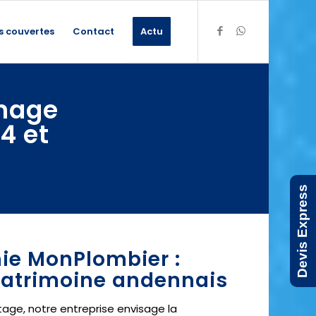
s couvertes
Contact
Actu
nnage
4 et
Devis Express
hie MonPlombier :
 patrimoine andennais
age, notre entreprise envisage la