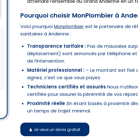
atteindre l’ensemble du Grand Andenne en un t
Pourquoi choisir MonPlombier à Ande
Voici pourquoi
Monplombier
est le partenaire de ré
sanitaires à Andenne :
Transparence tarifaire :
Pas de mauvaise surpr
déplacement) sont annoncés par téléphone et va
de l’intervention.
Matériel professionnel :
– Le montant est fixé 
signez, c’est ce que vous payez.
Techniciens certifiés et assurés
Nous n’utilis
certifiée pour assurer la pérennité de vos répara
Proximité réelle :
En étant basés à proximité dir
un temps de trajet minimal.
Je veux un devis gratuit