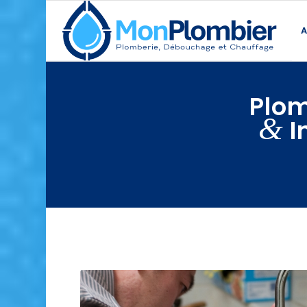
A
Plom
&
I