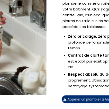
plomberie comme un pilier
votre bâtiment. Qu’il s’a
centre-ville, d’un éco-q
pierres de taille sur les 
possède ses faiblesses.
Zéro bricolage, zéro p
profonde de l’anomalie 
temps.
Contrat de clarté tar
est établi par écrit a
clé.
Respect absolu du d
proprement. Utilisatio
nettoyage systématiqu
Appeler un plombier à A