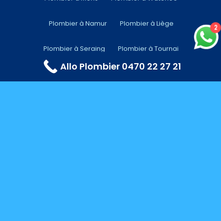
Plombier à Namur
Plombier à Liège
2
Plombier à Seraing
Plombier à Tournai
Allo Plombier 0470 22 27 21
Plombier à La Louvière
Plombier à Limbourg
Plombier à Anvers
Plombier à Charleroi
Plombier à Gembloux
Plombier à alost(Aalst)
Plombier à Aerschot (Aarschot)
Plombier à Arlon
Plombier à Huy
Plombier à Hannut
Plombier à Audenarde
Plombier à Andenne