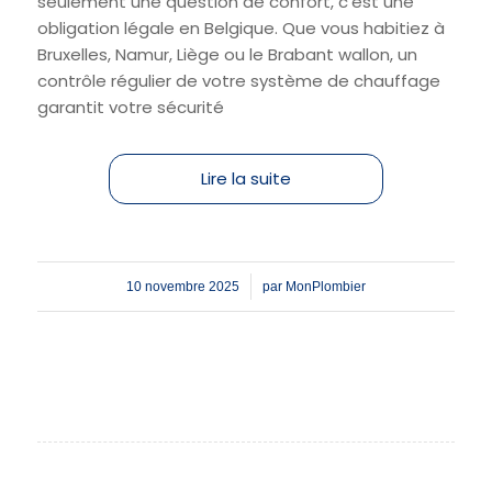
seulement une question de confort, c’est une
obligation légale en Belgique. Que vous habitiez à
Bruxelles, Namur, Liège ou le Brabant wallon, un
contrôle régulier de votre système de chauffage
garantit votre sécurité
Lire la suite
/
10 novembre 2025
par
MonPlombier